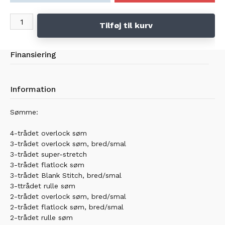
Utrolig stærk og meget lydsag overlocker i semiprof. kvalitet.
(Det er Juki fabrikken som laver alle overlock maskinerne for BERNINA)
Tilføj til kurv
Se mere på JUKI hjemmesiden. Klik her
Finansiering
Information
Sømme:
4-trådet overlock søm
3-trådet overlock søm, bred/smal
3-trådet super-stretch
3-trådet flatlock søm
3-trådet Blank Stitch, bred/smal
3-ttrådet rulle søm
2-trådet overlock søm, bred/smal
2-trådet flatlock søm, bred/smal
2-trådet rulle søm