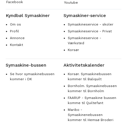
Facebook
Youtube
Kyndbøl Symaskiner
Symaskiner-service
Om os
Symaskineservice - skoler
Profil
Symaskineservice - Privat
Annonce
Symaskineservice -
Værksted
Kontakt
Korsør
Symaskine-bussen
Aktivitetskalender
Se hvor symaskinebussen
Korsør. Symaskinebussen
kommer i DK
kommer til Baliquilt
Bornholm. Symaskinebussen
kommer til Bornholm
FAARUP - Symaskine bussen
komme til Quiltefant
Maribo -
Symaskinenebussen
kommer til Hemsø Broderi