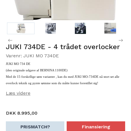
JUKI 734DE - 4 trådet overlocker
Varenr: JUKI MO 734DE
JUKI MO 734 DE
(den originale udgave af BERNINA 1100DE)
Med de 15 forskellige søm varianter , kan du med JUKI MO-734DE nå stort set alle
overlock teknik og pynte sømme som du måtte kunne forestillet sig!
Læs videre
Du kan lave de nyeste sofistikerede stilarter, trendy sportstøj, elastisk aktiv slid, yndig
børnetøj, dekorative hjem mode og meget mere!
Med JUKI MO- 734 kan du udvide din syning til at omfatte avancerede applikationer
DKK 8.995,00
såsom, et tæppe søm, deco flatlock og deco sømme.
Denne Juki MO-734 kan håndtere alle typer af stoffer fra ultra lette vægt til tung vægt,
PRISMATCH?
Finansiering
og de mest vanskelige at foder materialer: