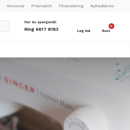
Annonce
Prismatch
Finansiering
Nyhedsbrev
Har du spørgsmål
0
Ring 6617 8183
Log ind
Kurv