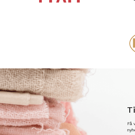
T
Få 
nyh