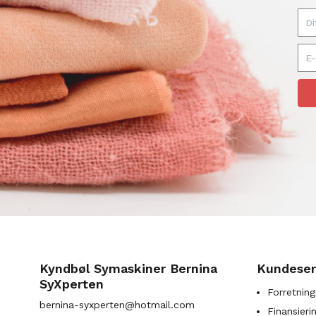
Kyndbøl Symaskiner Bernina
Kundeser
SyXperten
Forretning
bernina-syxperten@hotmail.com
Finansieri