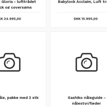
 Gloria - lufttrådet
Babylock Acclaim, Luft t
ck og coversøms
maskine.
K 24.995,00
DKK 15.995,00
åle, pakke med 2 stk
Sashiko nåleguide -
nålestyr/fjeder