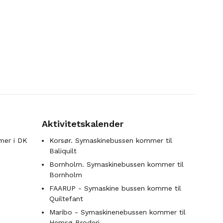
Aktivitetskalender
mer i DK
Korsør. Symaskinebussen kommer til
Baliquilt
Bornholm. Symaskinebussen kommer til
Bornholm
FAARUP - Symaskine bussen komme til
Quiltefant
Maribo - Symaskinenebussen kommer til
Hemsø Broderi