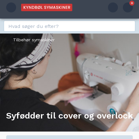
0
Tilbehør symaskiner
Syfødder til cover og overlock