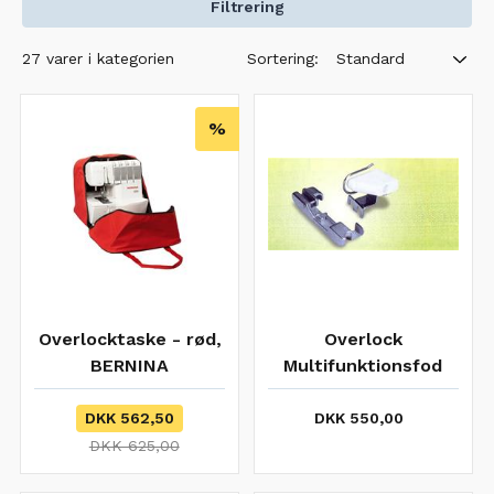
Filtrering
Sortering:
27 varer i kategorien
Standard
%
Overlocktaske - rød,
Overlock
BERNINA
Multifunktionsfod
BERNINA / JUKI
DKK 562,50
DKK 550,00
DKK 625,00