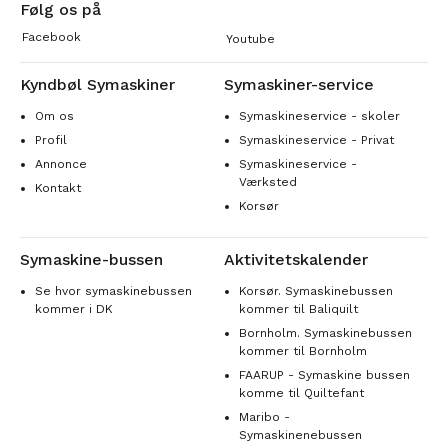
Følg os på
Facebook
Youtube
Kyndbøl Symaskiner
Symaskiner-service
Om os
Symaskineservice - skoler
Profil
Symaskineservice - Privat
Annonce
Symaskineservice -
Værksted
Kontakt
Korsør
Symaskine-bussen
Aktivitetskalender
Se hvor symaskinebussen
Korsør. Symaskinebussen
kommer i DK
kommer til Baliquilt
Bornholm. Symaskinebussen
kommer til Bornholm
FAARUP - Symaskine bussen
komme til Quiltefant
Maribo -
Symaskinenebussen