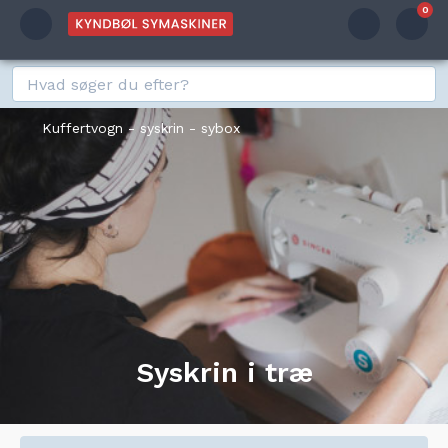
0
Kuffertvogn - syskrin - sybox
Syskrin i træ