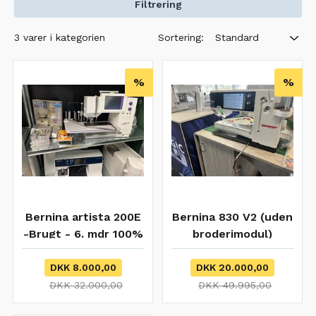
Filtrering
Sortering:
3 varer i kategorien
Standard
%
%
Bernina artista 200E
Bernina 830 V2 (uden
-Brugt - 6. mdr 100%
broderimodul)
garanti
DKK 8.000,00
DKK 20.000,00
DKK 32.000,00
DKK 49.995,00