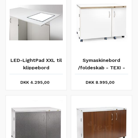
LED-LightPad XXL til
Symaskinebord
klippebord
/foldeskab - TEXI -
Hvid m. bøgekant
DKK 4.295,00
DKK 8.995,00