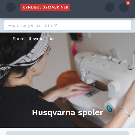
0
Spoler til symaskiner
Husqvarna spoler