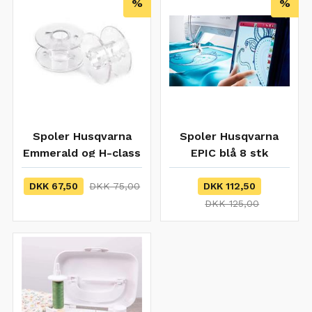
%
%
Spoler Husqvarna
Spoler Husqvarna
Emmerald og H-class
EPIC blå 8 stk
serien 10 stk
DKK 67,50
DKK 75,00
DKK 112,50
DKK 125,00