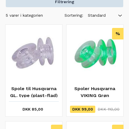
Filtrering
Sortering:
5 varer i kategorien
Standard
%
Spole til Husqvarna
Spoler Husqvarna
GL. type (plast-flad)
VIKING Grøn
DKK 85,00
DKK 99,00
DKK 110,00