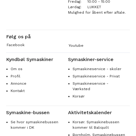
Fredag:
10:00 - 15:00
Lørdag:
LUKKET
Mulighed for åbent efter aftale.
Følg os på
Facebook
Youtube
Kyndbøl Symaskiner
Symaskiner-service
Om os
Symaskineservice - skoler
Profil
Symaskineservice - Privat
Annonce
Symaskineservice -
Værksted
Kontakt
Korsør
Symaskine-bussen
Aktivitetskalender
Se hvor symaskinebussen
Korsør. Symaskinebussen
kommer i DK
kommer til Baliquilt
Bornholm. Symaskinebussen