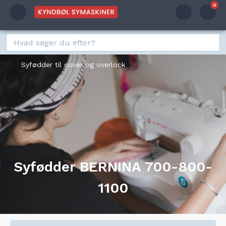
0
Syfødder til cover og overlock
Syfødder BERNINA 700-800-
1100