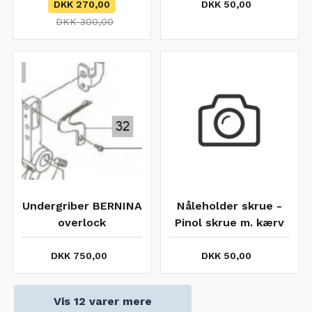
DKK 270,00
DKK 50,00
DKK 300,00
Undergriber BERNINA
Nåleholder skrue -
overlock
Pinol skrue m. kærv
004/700/800/1150/1300
2, stk
DKK 750,00
DKK 50,00
Vis 12 varer mere