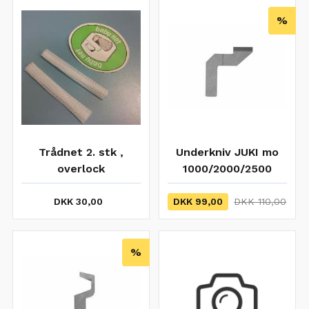
%
Trådnet 2. stk ,
Underkniv JUKI mo
overlock
1000/2000/2500
DKK 30,00
DKK 99,00
DKK 110,00
%