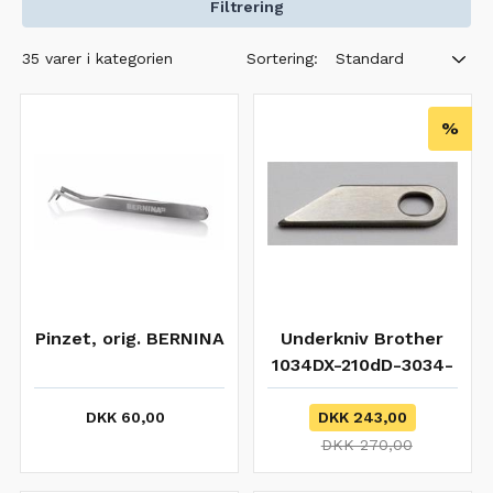
Filtrering
Sortering:
35 varer i kategorien
Standard
%
Pinzet, orig. BERNINA
Underkniv Brother
1034DX-210dD-3034-
4234D
DKK 60,00
DKK 243,00
DKK 270,00