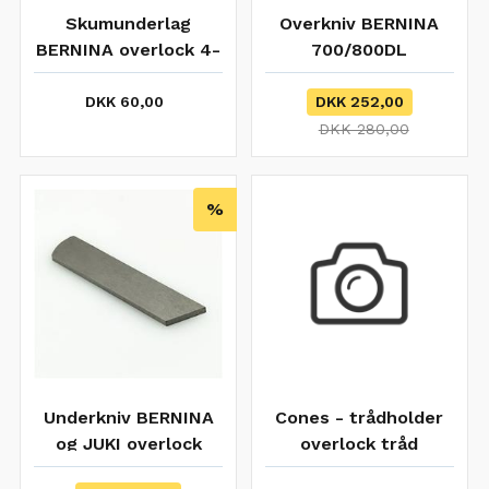
Skumunderlag
Overkniv BERNINA
BERNINA overlock 4-
700/800DL
tråde
1100D/DA/MTC ORIG.
DKK 60,00
DKK 252,00
DKK 280,00
%
Underkniv BERNINA
Cones - trådholder
og JUKI overlock
overlock tråd
universal
Bernina/bernette