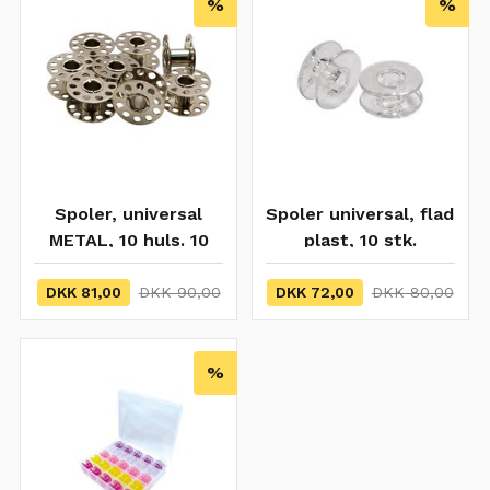
%
%
Spoler, universal
Spoler universal, flad
METAL, 10 huls. 10
plast, 10 stk.
stk. UDSOLGT
DKK 81,00
DKK 90,00
DKK 72,00
DKK 80,00
%