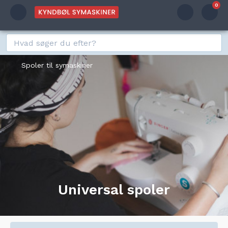
0
Spoler til symaskiner
Universal spoler