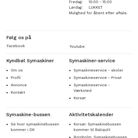
Fredag:
10:00 - 15:00
Lørdag:
LUKKET
Mulighed for åbent efter aftale.
Følg os på
Facebook
Youtube
Kyndbøl Symaskiner
Symaskiner-service
Om os
Symaskineservice - skoler
Profil
Symaskineservice - Privat
Annonce
Symaskineservice -
Værksted
Kontakt
Korsør
Symaskine-bussen
Aktivitetskalender
Se hvor symaskinebussen
Korsør. Symaskinebussen
kommer i DK
kommer til Baliquilt
Bornholm. Symaskinebussen