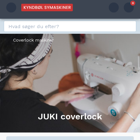
0
Coverlock maskiner
JUKI coverlock