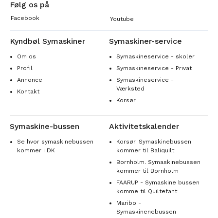
Følg os på
Facebook
Youtube
Kyndbøl Symaskiner
Symaskiner-service
Om os
Symaskineservice - skoler
Profil
Symaskineservice - Privat
Annonce
Symaskineservice -
Værksted
Kontakt
Korsør
Symaskine-bussen
Aktivitetskalender
Se hvor symaskinebussen
Korsør. Symaskinebussen
kommer i DK
kommer til Baliquilt
Bornholm. Symaskinebussen
kommer til Bornholm
FAARUP - Symaskine bussen
komme til Quiltefant
Maribo -
Symaskinenebussen