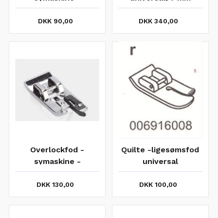
universal.
siksak.
DKK 90,00
DKK 340,00
Overlockfod -
Quilte -ligesømsfod
symaskine -
universal
universal 7mm.
DKK 130,00
DKK 100,00