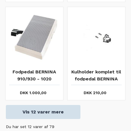
Fodpedal BERNINA
Kulholder komplet til
910/930 - 1020
fodpedal BERNINA
-1130/1260-
1530/1630 mm.
DKK 1.000,00
DKK 210,00
Vis 12 varer mere
Du har set 12 varer af 79