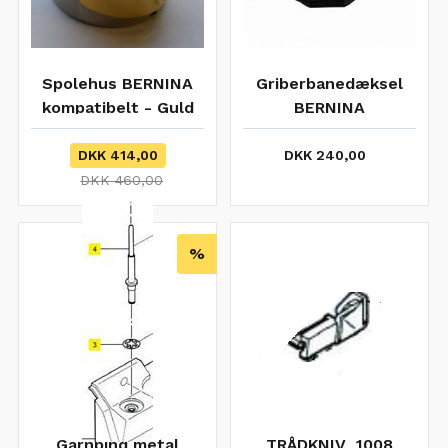
Spolehus BERNINA
Griberbanedæksel
kompatibelt - Guld
BERNINA
fjeder
DKK 414,00
DKK 240,00
DKK 460,00
%
Garnpind metal
TRÅDKNIV 1008