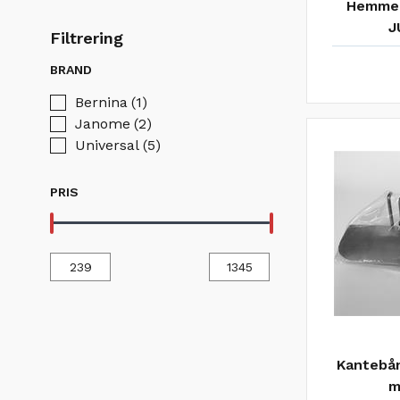
Hemmer
J
Filtrering
BRAND
Bernina
(1)
Janome
(2)
Universal
(5)
PRIS
Kantebån
m