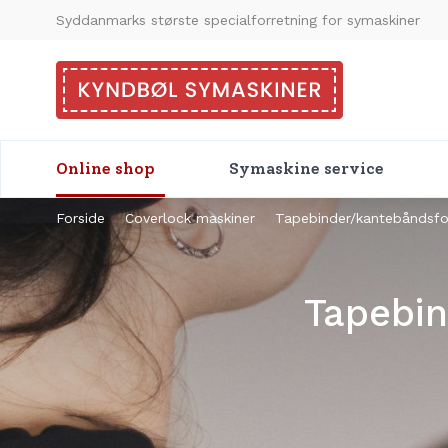
Syddanmarks største specialforretning for symaskiner
Online shop
Symaskine service
Forside
Coverlock maskiner
Tapebinder/kantebåndsfol
Tapebin