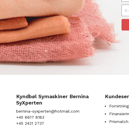
Kyndbøl Symaskiner Bernina
Kundeser
SyXperten
Forretning
bernina-syxperten@hotmail.com
Finansieri
+45 6617 8183
Prismatch
+45 2421 2737