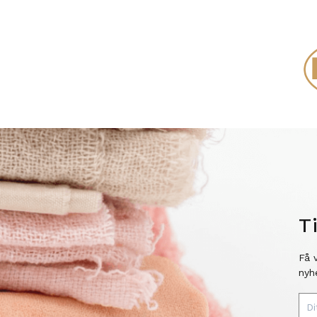
T
Få 
nyh