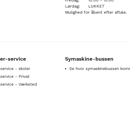
Fredag:
10:00 - 15:00
Lørdag:
LUKKET
Mulighed for åbent efter aftale.
er-service
Symaskine-bussen
service - skoler
Se hvor symaskinebussen kom
ervice - Privat
service - Værksted