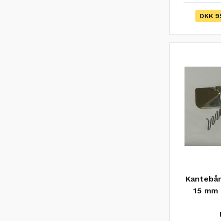
DKK 9
Kantebån
15 mm