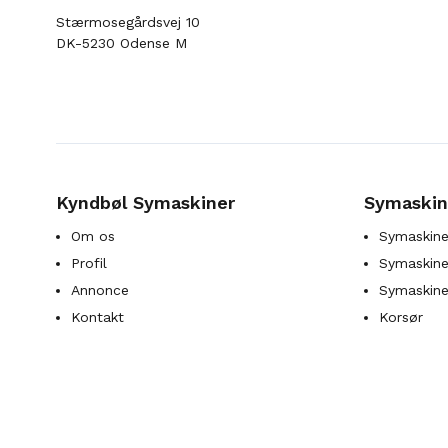
Stærmosegårdsvej 10
DK-5230 Odense M
Kyndbøl Symaskiner
Symaskin
Om os
Symaskine
Profil
Symaskines
Annonce
Symaskine
Kontakt
Korsør