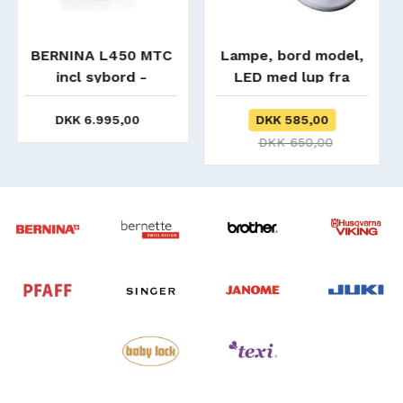
Lampe, bord model,
Babylock Victory,
LED med lup fra
Lufttrådet overlock.
Prym
DKK 585,00
DKK 10.995,00
DKK 650,00