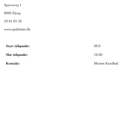
Spurvevej 1
8990 Fårup
29 61 85 59
www.quiltefant.dk
Start tidspunkt:
09:0
Slut tidspunkt:
16:00
Kontakt:
Morten Kyndbøl