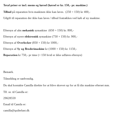
Total priser er incl. moms og kørsel (kørsel er
kr. 150,- pr. maskine.)
Tilbud
på reparation hvis maskinen ikke kan laves. (250 + 150) kr 400,-
Udgift til reparation der ikke kan laves / tilbud fratrækkes ved køb af ny maskine.
Eftersyn af alm
mekanisk
symaskine (650 + 150) kr. 800,-
Eftersyn af nyere
elektronisk
symaskine (750 + 150) kr. 900,-
Eftersyn af
Overlocker
(850 + 150) kr 1000,-
Eftersyn af
Sy og Broderimaskine
kr (1000 + 150) kr. 1150,-
Reparation
kr 750,- pr time (+ 150 hvid er ikke udføres eftersyn)
Bemærk.
Tilmelding er nødvendig.
Du skal kontakte Camilla direkte for at blive skrevet op for at få din maskine efterset mm.
Tlf. nr. til Camilla er:
29628559
Email til Camila er:
camilla@quiltefant.dk