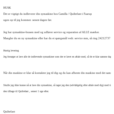
HUSK
Det er vigtigt du indleverer din symaskine hos Camilla / Quiltefant i Faarup
ugen op til jeg kommer. senest dagen før.
Jeg har symaskine-bussen med og udfører service og reparation af ALLE mærker.
Mangler du en ny symaskine eller har du et spørgsmål vedr. service mm, så ring 24212737 og 
Hurtig levering
Jeg forsøger at lave alle de indlevende symaskiner som der er lavet en aftale med, så de er klar samme dag
Når din maskine er klar så kontakter jeg til dig og du kan afhente din maskine med det samme e
Skulle jeg ikke kunne nå at lave din symaskine, så tager jeg den (selvfølgelig efter aftale med dig) med til 
den tilbage til Quiltefant , senest 1 uge efter.
Quiltefant