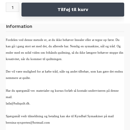
nemt kan quilte frit uden optegning af mønster og uden andet tilbehør end dig og din
Tilføj til kurv
maskine.
Du lærer følgende:
Information
- Justering af trådspændinger og valg af korrekt nål og tråd.
- Hvordan du indstiller din maskine til at quilte frit.
Fordelen ved denne metode er, at du ikke behøver linealer eller at tegne op først. Du
- Hvordan du bruger forskellige tråde til at quilte.
kan gå i gang stort set med det, du allerede har. Nemlig en symaskine, nål og tråd. Og
- Hvordan og hvor meget du skal quilte.
ender med en solid viden om frihånds quiltning, så du ikke længere behøver stoppe din
- At planlægge mønstre på en quilt.
kreativitet, når du kommer til quiltningen.
Der vil være mulighed for at købe tråd, nåle og andet tilbehør, som kan gøre det endnu
nemmere at quilte.
Har du spørgsmål ver. materialer og kursus forløb så kontakt underviseren på denne
mail.
laila@baliquilt.dk.
Spørgsmål vedr tilmeldning og betaling kan ske til Kyndbøl Symaskiner på mail
bernina-syxperten@hotmail.com