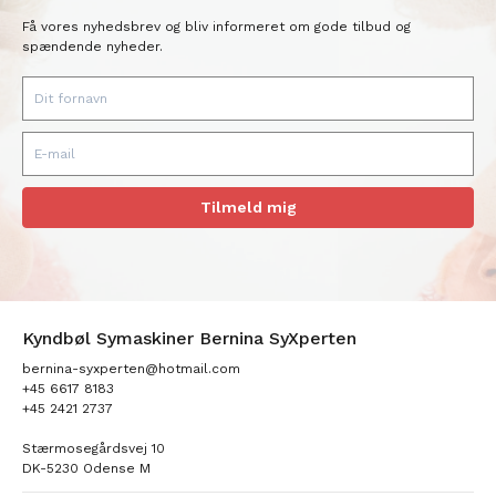
Få vores nyhedsbrev og bliv informeret om gode tilbud og
spændende nyheder.
Tilmeld mig
Kyndbøl Symaskiner Bernina SyXperten
bernina-syxperten@hotmail.com
+45 6617 8183
+45 2421 2737
Stærmosegårdsvej 10
DK-5230 Odense M