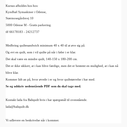
Kursus afholdes hos h
os:
Kyndbøl Symaskiner i Odense,
Stærmosegårdsvej 10
5000 Odense M - Gratis parkering.
tlf 66178183 - 24212737
Medbring quiltesandwich minimum 40 x 40 til at øve sig på.
Og
evt
en quilt, som i vil quilte på når i føler i er klar.
Det skal være en mindre quilt, 140-150 x 180-200 cm.
Det er ikke sikkert, at i kan blive færdige, men
det er bestemt en mulighed, at i kan nå
blive klar.
Kommer lidt an på, hvor øvede i er og hvor
quiltstørrelse
i har med.
Se og udskriv nedenstående PDF som du skal tage med.
Kontakt laila fra Baliquilt hvis i har spørgsmål til ovenstående.
laila@baliquilt.dk
Vi
udlevere
en beskrivelse når i kommer.