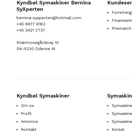
Kyndbøl Symaskiner Bernina
Kundeser
SyXperten
Forretning
bernina-syxperten@hotmail.com
Finansieri
+45 6617 8183
Prismatch
+45 2421 2737
Stærmosegårdsvej 10
DK-5230 Odense M
Kyndbøl Symaskiner
Symaskin
Om os
Symaskine
Profil
Symaskines
Annonce
Symaskine
Kontakt
Korsør