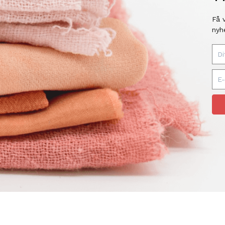
Få 
nyh