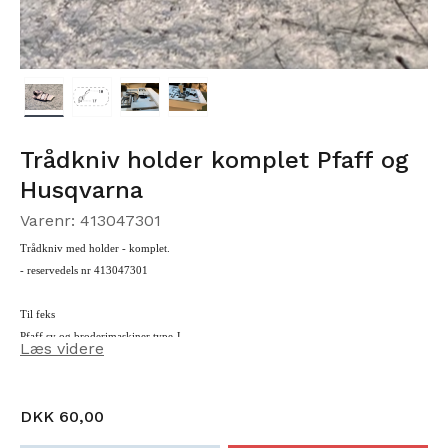
Trådkniv holder komplet Pfaff og
Husqvarna
Varenr: 413047301
Trådkniv med holder - komplet.
- reservedels nr
413047301
Til feks
Pfaff sy og broderimaskiner type J
Læs videre
Og
Husqvarna VIKING sy og broderimaskiner type 7
DKK 60,00