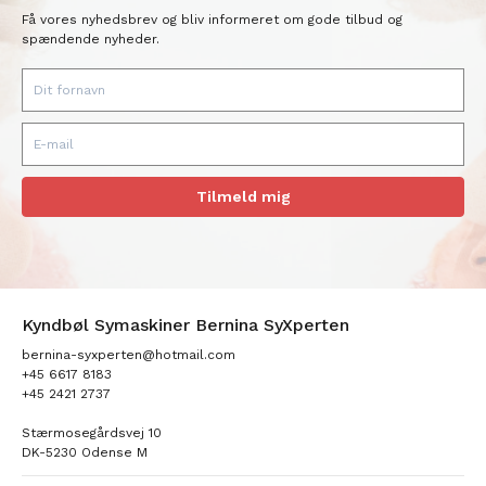
Få vores nyhedsbrev og bliv informeret om gode tilbud og
spændende nyheder.
Tilmeld mig
Kyndbøl Symaskiner Bernina SyXperten
bernina-syxperten@hotmail.com
+45 6617 8183
+45 2421 2737
Stærmosegårdsvej 10
DK-5230 Odense M