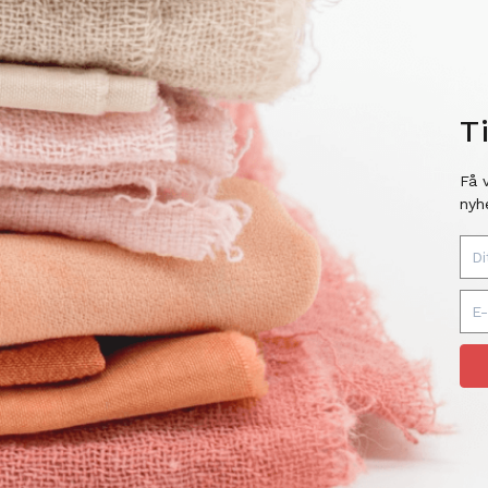
T
Få 
nyh