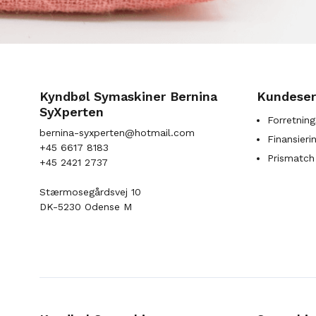
Kyndbøl Symaskiner Bernina
Kundeser
SyXperten
Forretning
bernina-syxperten@hotmail.com
Finansieri
+45 6617 8183
Prismatch
+45 2421 2737
Stærmosegårdsvej 10
DK-5230 Odense M