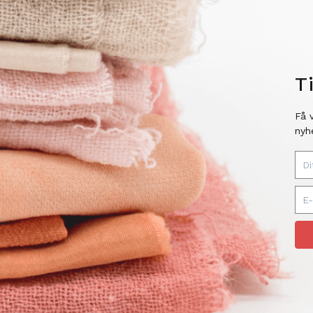
T
Få 
nyh