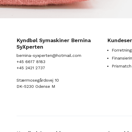
Kyndbøl Symaskiner Bernina
Kundeser
SyXperten
Forretning
bernina-syxperten@hotmail.com
Finansieri
+45 6617 8183
Prismatch
+45 2421 2737
Stærmosegårdsvej 10
DK-5230 Odense M