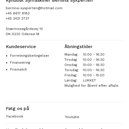
Kyndbøl Symaskiner Bernina SyXperten
bernina-syxperten@hotmail.com
+45 6617 8183
+45 2421 2737
Stærmosegårdsvej 10
DK-5230 Odense M
Kundeservice
Åbningstider
Mandag
10:00 - 16:30
Forretningsbetingelser
Tirsdag
10:00 - 16:30
Finansiering
Onsdag
10:00 - 16:30
Prismatch
Torsdag:
10:00 - 16:30
Fredag:
10:00 - 15:00
Lørdag:
LUKKET
Mulighed for åbent efter aftale.
Følg os på
Facebook
Youtube