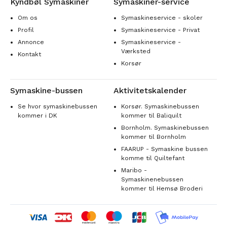
Kyndbøl Symaskiner
Symaskiner-service
Om os
Symaskineservice - skoler
Profil
Symaskineservice - Privat
Annonce
Symaskineservice -
Værksted
Kontakt
Korsør
Symaskine-bussen
Aktivitetskalender
Se hvor symaskinebussen
Korsør. Symaskinebussen
kommer i DK
kommer til Baliquilt
Bornholm. Symaskinebussen
kommer til Bornholm
FAARUP - Symaskine bussen
komme til Quiltefant
Maribo -
Symaskinenebussen
kommer til Hemsø Broderi