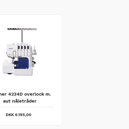
her 4234D overlock m.
aut nåletråder
DKK 6.195,00