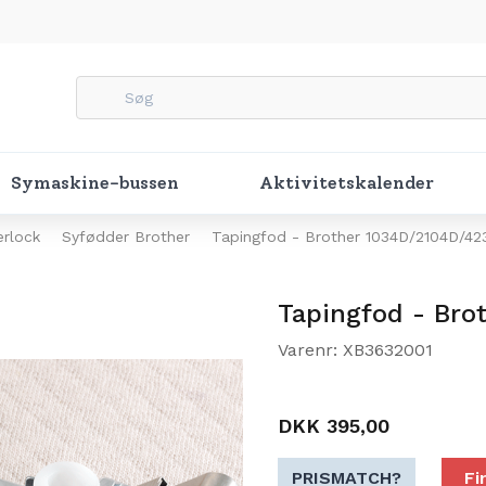
Symaskine-bussen
Aktivitetskalender
erlock
Syfødder Brother
Tapingfod - Brother 1034D/2104D/42
Tapingfod - Br
Varenr: XB3632001
DKK 395,00
PRISMATCH?
Fi