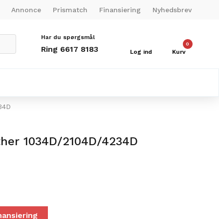
Annonce
Prismatch
Finansiering
Nyhedsbrev
Har du spørgsmål
0
Ring 6617 8183
Log ind
Kurv
34D
other 1034D/2104D/4234D
nansiering