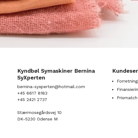
Kyndbøl Symaskiner Bernina
Kundeser
SyXperten
Forretning
bernina-syxperten@hotmail.com
Finansieri
+45 6617 8183
Prismatch
+45 2421 2737
Stærmosegårdsvej 10
DK-5230 Odense M