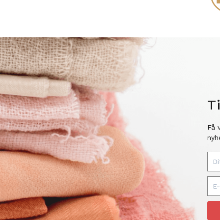
T
Få 
nyh