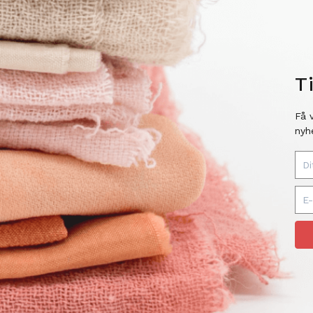
T
Få 
nyh