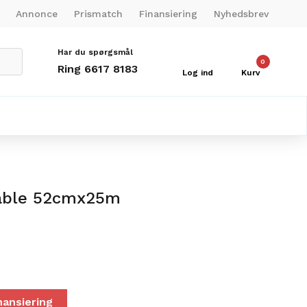
Annonce
Prismatch
Finansiering
Nyhedsbrev
Har du spørgsmål
0
Ring 6617 8183
Log ind
Kurv
table 52cmx25m
nansiering