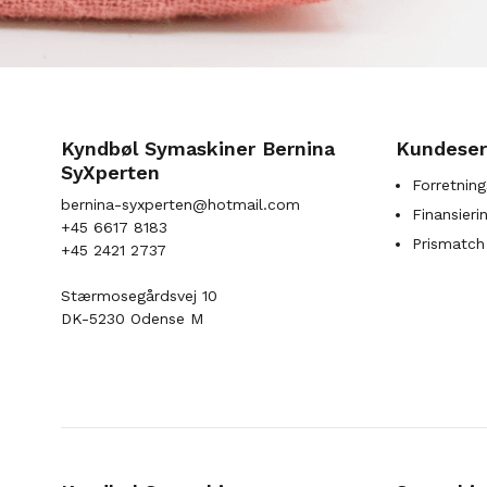
Kyndbøl Symaskiner Bernina
Kundeser
SyXperten
Forretning
bernina-syxperten@hotmail.com
Finansieri
+45 6617 8183
Prismatch
+45 2421 2737
Stærmosegårdsvej 10
DK-5230 Odense M