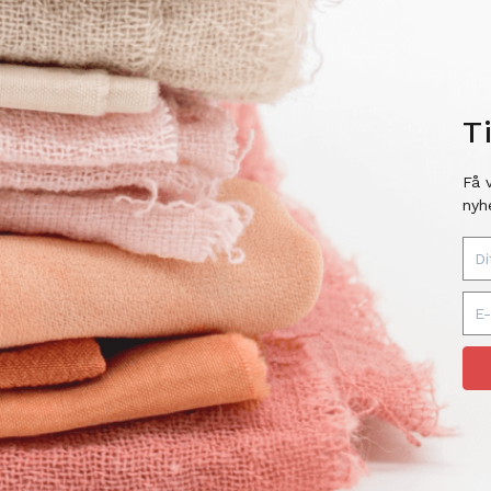
T
Få 
nyh