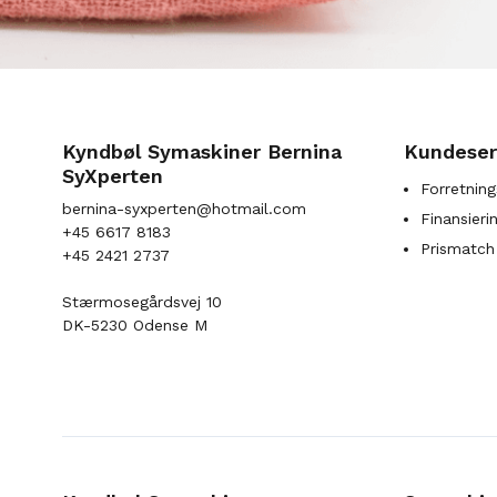
Kyndbøl Symaskiner Bernina
Kundeser
SyXperten
Forretning
bernina-syxperten@hotmail.com
Finansieri
+45 6617 8183
Prismatch
+45 2421 2737
Stærmosegårdsvej 10
DK-5230 Odense M