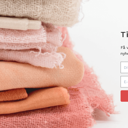
T
Få 
nyh