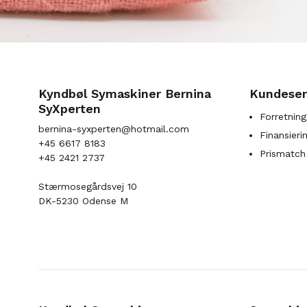
Kyndbøl Symaskiner Bernina
Kundeser
SyXperten
Forretning
bernina-syxperten@hotmail.com
Finansieri
+45 6617 8183
Prismatch
+45 2421 2737
Stærmosegårdsvej 10
DK-5230 Odense M