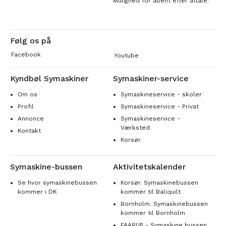
Mulighed for åbent efter aftale.
Følg os på
Facebook
Youtube
Kyndbøl Symaskiner
Symaskiner-service
Om os
Symaskineservice - skoler
Profil
Symaskineservice - Privat
Annonce
Symaskineservice -
Værksted
Kontakt
Korsør
Symaskine-bussen
Aktivitetskalender
Se hvor symaskinebussen
Korsør. Symaskinebussen
kommer i DK
kommer til Baliquilt
Bornholm. Symaskinebussen
kommer til Bornholm
FAARUP - Symaskine bussen