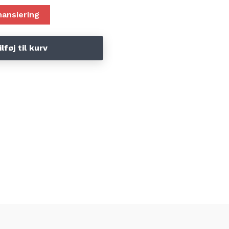
nansiering
ilføj til kurv