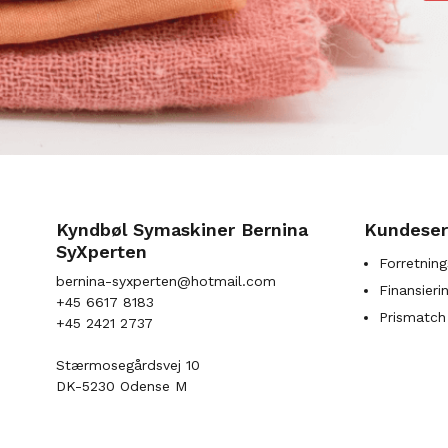
Kyndbøl Symaskiner Bernina
Kundeser
SyXperten
Forretning
bernina-syxperten@hotmail.com
Finansieri
+45 6617 8183
Prismatch
+45 2421 2737
Stærmosegårdsvej 10
DK-5230 Odense M