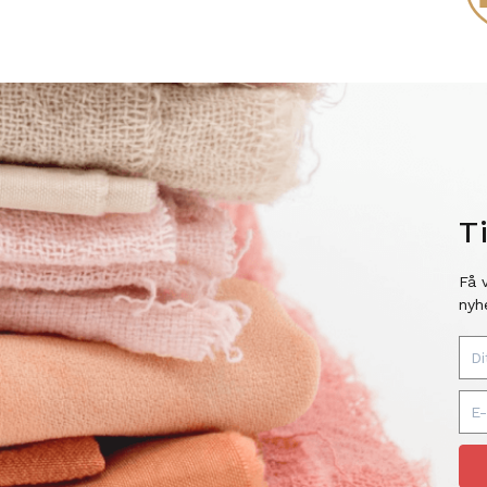
T
Få 
nyh