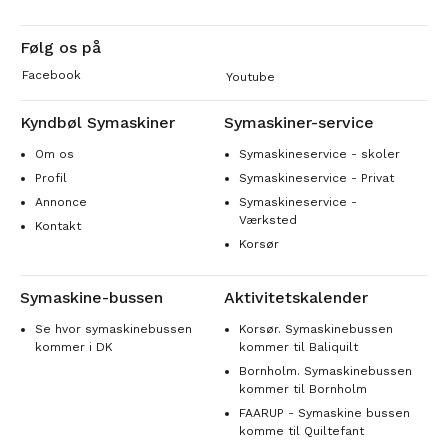
Følg os på
Facebook
Youtube
Kyndbøl Symaskiner
Symaskiner-service
Om os
Symaskineservice - skoler
Profil
Symaskineservice - Privat
Annonce
Symaskineservice -
Værksted
Kontakt
Korsør
Symaskine-bussen
Aktivitetskalender
Se hvor symaskinebussen
Korsør. Symaskinebussen
kommer i DK
kommer til Baliquilt
Bornholm. Symaskinebussen
kommer til Bornholm
FAARUP - Symaskine bussen
komme til Quiltefant