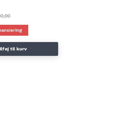
0,00
nansiering
ilføj til kurv