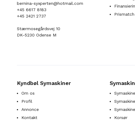
bernina-syxperten@hotmail.com
Finansieri
+45 6617 8183
Prismatch
+45 2421 2737
Stærmosegårdsvej 10
DK-5230 Odense M
Kyndbøl Symaskiner
Symaskin
Om os
Symaskine
Profil
Symaskines
Annonce
Symaskine
Kontakt
Korsør