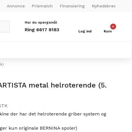
Annonce
Prismatch
Finansiering
Nyhedsbrev
Har du spørgsmål
0
Ring 6617 8183
Log ind
Kurv
k)
RTISTA metal helroterende (5.
 STK
kine der har det helroterende griber system og
ger kun originale BERNINA spoler)