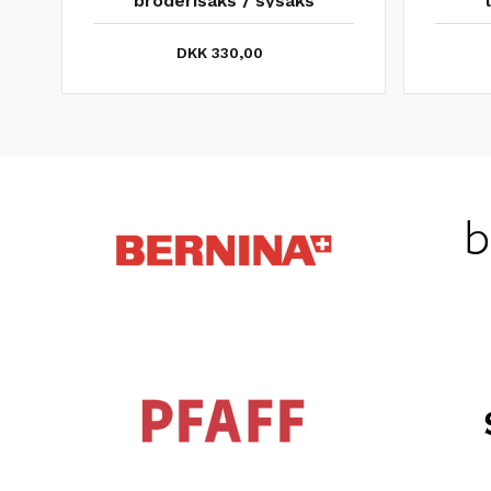
broderisaks / sysaks
DKK 330,00