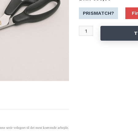
PRISMATCH?
Fi
T
e serie velegnet til det mest krævende arbejde.