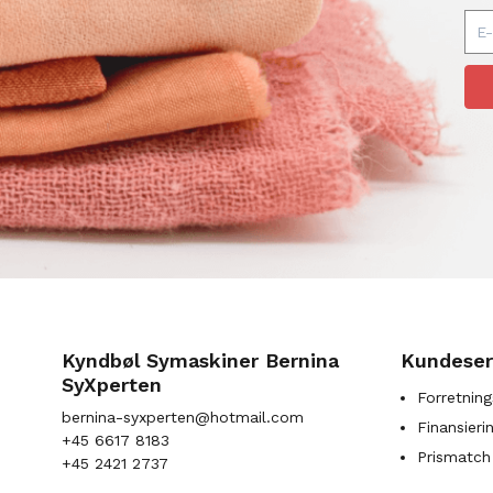
Kyndbøl Symaskiner Bernina
Kundeser
SyXperten
Forretning
bernina-syxperten@hotmail.com
Finansieri
+45 6617 8183
Prismatch
+45 2421 2737