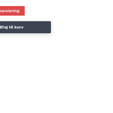
nansiering
ilføj til kurv