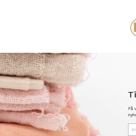
T
Få 
nyh