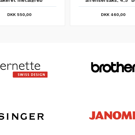
lakeret metalgreb
afrensersaks, 4,5" b
DKK 550,00
DKK 460,00