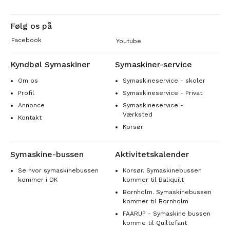
Følg os på
Facebook
Youtube
Kyndbøl Symaskiner
Symaskiner-service
Om os
Symaskineservice - skoler
Profil
Symaskineservice - Privat
Annonce
Symaskineservice -
Værksted
Kontakt
Korsør
Symaskine-bussen
Aktivitetskalender
Se hvor symaskinebussen
Korsør. Symaskinebussen
kommer i DK
kommer til Baliquilt
Bornholm. Symaskinebussen
kommer til Bornholm
FAARUP - Symaskine bussen
komme til Quiltefant