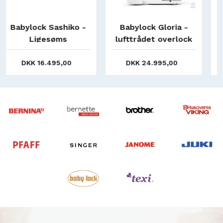
a -
Babylock EUPHORIA
Sløjfefolder 3/4" (
lock
Coverstitch
mm) Gr. 9/11/12
ms
0
DKK 14.995,00
DKK 529,00