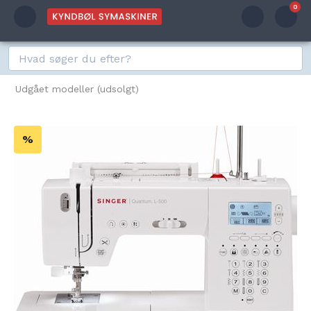
0
Udgået modeller (udsolgt)
%