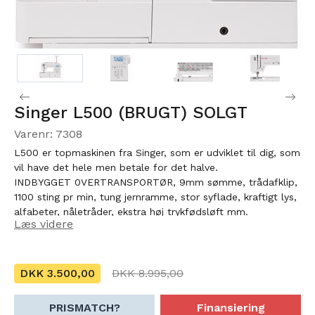
Singer L500 (BRUGT) SOLGT
Varenr: 7308
L500 er topmaskinen fra Singer, som er udviklet til dig, som
vil have det hele men betale for det halve.
INDBYGGET 0VERTRANSPORTØR, 9mm sømme, trådafklip,
1100 sting pr min, tung jernramme, stor syflade, kraftigt lys,
alfabeter, nåletråder, ekstra høj trykfødsløft mm.
Læs videre
DKK 3.500,00
DKK 8.995,00
PRISMATCH?
Finansiering