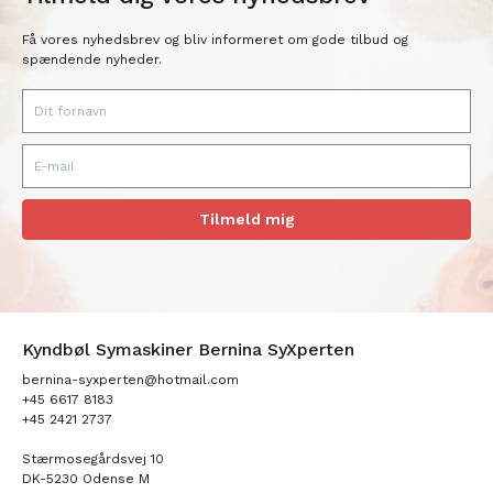
Få vores nyhedsbrev og bliv informeret om gode tilbud og
spændende nyheder.
Tilmeld mig
Kyndbøl Symaskiner Bernina SyXperten
bernina-syxperten@hotmail.com
+45 6617 8183
+45 2421 2737
Stærmosegårdsvej 10
DK-5230 Odense M