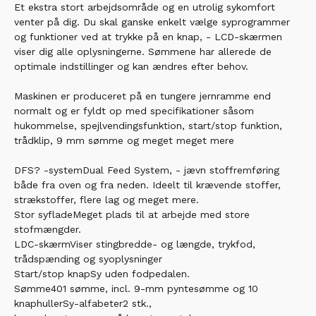
Et ekstra stort arbejdsområde og en utrolig sykomfort
venter på dig. Du skal ganske enkelt vælge syprogrammer
og funktioner ved at trykke på en knap, - LCD-skærmen
viser dig alle oplysningerne. Sømmene har allerede de
optimale indstillinger og kan ændres efter behov.
Maskinen er produceret på en tungere jernramme end
normalt og er fyldt op med specifikationer såsom
hukommelse, spejlvendingsfunktion, start/stop funktion,
trådklip, 9 mm sømme og meget meget mere
DFS? -systemDual Feed System, - jævn stoffremføring
både fra oven og fra neden. Ideelt til krævende stoffer,
strækstoffer, flere lag og meget mere.
Stor syfladeMeget plads til at arbejde med store
stofmængder.
LDC-skærmViser stingbredde- og længde, trykfod,
trådspænding og syoplysninger
Start/stop knapSy uden fodpedalen.
Sømme401 sømme, incl. 9-mm pyntesømme og 10
knaphullerSy-alfabeter2 stk.,