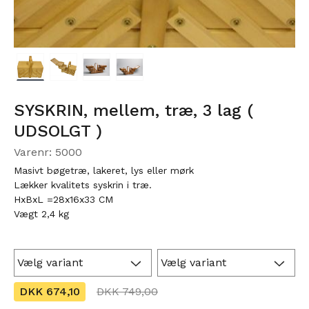
SYSKRIN, mellem, træ, 3 lag (
UDSOLGT )
Varenr: 5000
Masivt bøgetræ, lakeret, lys eller mørk
Lækker kvalitets syskrin i træ.
HxBxL =28x16x33 CM
Vægt 2,4 kg
DKK 674,10
DKK 749,00