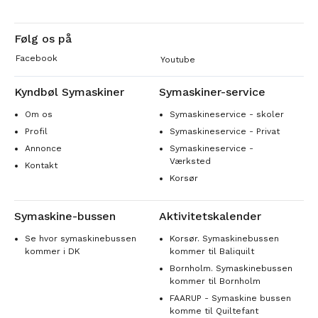
Følg os på
Facebook
Youtube
Kyndbøl Symaskiner
Symaskiner-service
Om os
Symaskineservice - skoler
Profil
Symaskineservice - Privat
Annonce
Symaskineservice -
Værksted
Kontakt
Korsør
Symaskine-bussen
Aktivitetskalender
Se hvor symaskinebussen
Korsør. Symaskinebussen
kommer i DK
kommer til Baliquilt
Bornholm. Symaskinebussen
kommer til Bornholm
FAARUP - Symaskine bussen
komme til Quiltefant