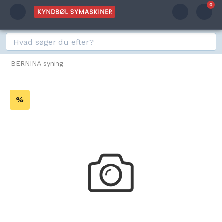
0
BERNINA syning
%