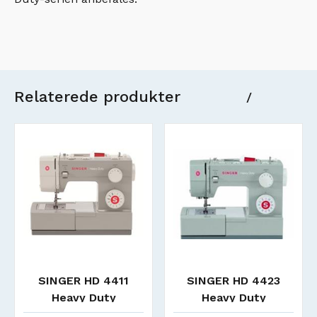
Relaterede produkter
/
D 4411
SINGER HD 4423
Singer HD 6
Duty
Heavy Duty
Denim m. glid