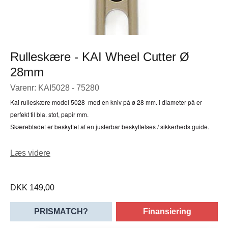
Rulleskære - KAI Wheel Cutter Ø
28mm
Varenr: KAI5028 - 75280
Kai rulleskære model 5028 med en kniv på ø 28 mm. i diameter på er
perfekt til bla. stof, papir mm.
Skærebladet er beskyttet af en justerbar beskyttelses / sikkerheds guide.
Skærebladet er lavet af SKS-7 Tungstens stål ( hærdet stål af høj kvalitet)
Læs videre
og kan fås i 3 størrelser, (ø 28,45,60 mm.)
DKK 149,00
PRISMATCH?
Finansiering