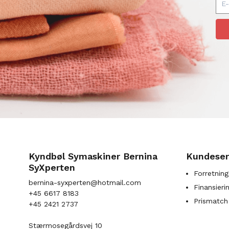
Kyndbøl Symaskiner Bernina
Kundeser
SyXperten
Forretning
bernina-syxperten@hotmail.com
Finansieri
+45 6617 8183
Prismatch
+45 2421 2737
Stærmosegårdsvej 10