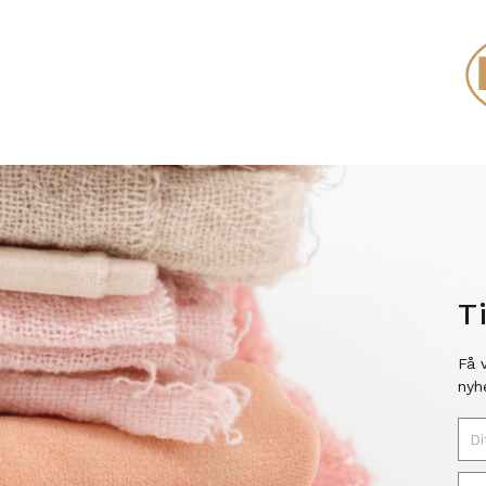
T
Få 
nyh