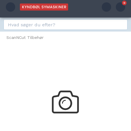
0
ScanNCut Tilbehør