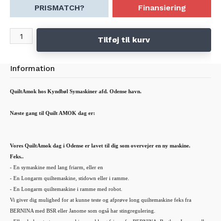
- Forplejning hele dagen.
PRISMATCH?
Finansiering
- Vejledning frihånds og introduktion i frihåndsquilte teknik med Laila fra BaliQuilt
www.baliquilt.dk
- Vejledning i brug af maskinerne
Tilføj til kurv
- Du Låner / tester GRATIS en symaskine og en longarm quiltemaskine.
Vi laver rotation så man kan teste alle type quiltemaskiner.
Information
QuiltAmok hos Kyndbøl Symaskiner afd. Odense havn.
Næste gang til Quilt AMOK dag er:
Vores QuiltAmok dag i Odense er lavet til dig som overvejer en ny maskine.
Feks..
- En symaskine med lang friarm, eller en
- En L
ongarm quiltemaskine, stidown eller i ramme.
- En Longarm quiltemaskine i ramme med robot.
Vi giver dig mulighed for at kunne teste og afprøve long quiltemaskine feks fra
BERNINA med BSR eller Janome som også har stingregulering.