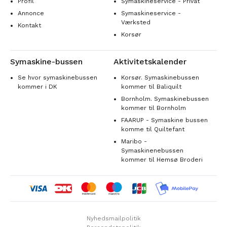
Profil
Symaskineservice - Privat
Annonce
Symaskineservice -
Værksted
Kontakt
Korsør
Symaskine-bussen
Aktivitetskalender
Se hvor symaskinebussen
Korsør. Symaskinebussen
kommer i DK
kommer til Baliquilt
Bornholm. Symaskinebussen
kommer til Bornholm
FAARUP - Symaskine bussen
komme til Quiltefant
Maribo -
Symaskinenebussen
kommer til Hemsø Broderi
Nyhedsmailpolitik