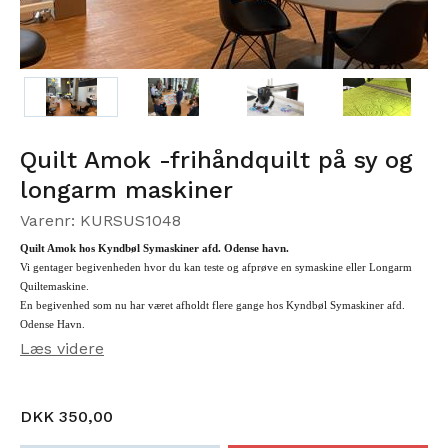
Quilt Amok -frihåndquilt på sy og
longarm maskiner
Varenr: KURSUS1048
Quilt Amok hos Kyndbøl Symaskiner afd. Odense havn.
Vi gentager begivenheden hvor du kan teste og afprøve en symaskine eller Longarm
Quiltemaskine.
En begivenhed som nu har været afholdt flere gange hos Kyndbøl Symaskiner afd.
Odense Havn.
Læs videre
Næste gang Quilt AMOK dag er:
Der er 5 pladser og prisen på kun kr. 350,-
DKK 350,00
Tilmeldning
er bindende og er incl.