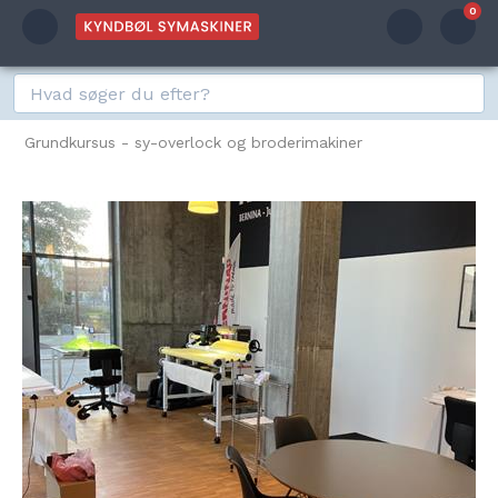
0
Grundkursus - sy-overlock og broderimakiner