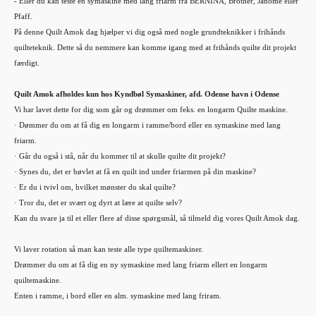
- Eller du kan teste en symaskine med lang friarm fra BERNINA, Brother, Janome eller
Pfaff.
På denne Quilt Amok dag hjælper vi dig også med nogle grundteknikker i frihånds
quilteteknik. Dette så du nemmere kan komme igang med at frihånds quilte dit projekt
færdigt.
Quilt Amok afholdes kun hos Kyndbøl Symaskiner, afd. Odense havn i Odense
Vi har lavet dette for dig som går og drømmer om feks. en longarm Quilte maskine.
· Dømmer du om at få dig en longarm i ramme/bord eller en symaskine med lang
friarm.
· Går du også i stå, når du kommer til at skulle quilte dit projekt?
· Synes du, det er bøvlet at få en quilt ind under friarmen på din maskine?
· Er du i tvivl om, hvilket mønster du skal quilte?
· Tror du, det er svært og dyrt at lære at quilte selv?
Kan du svare ja til et eller flere af disse spørgsmål, så tilmeld dig vores Quilt Amok dag.
Vi laver rotation så man kan teste alle type quiltemaskiner.
Drømmer du om at få dig en ny symaskine med lang friarm ellert en longarm
quiltemaskine.
Enten i ramme, i bord eller en alm. symaskine med lang friram.