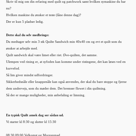
Skriv til mig om din erfaring med quilt og patchwork samt hvilken symaskine du har
nu?
Hvilken maskine du ønsker et teste (låne denne dag)?
Der er kun 5 pladser ledig.
Dette skal du selv medbringe:
Du medtager selv min 3 stk Quilte Sandwich min 40x40 cm og evt et quilt som du
ønsker at arbejde med.
Quilt sandwich skal være limet eller riet. Øve-quilten, det samme.
Ulempen ved rining er, at syfoden kan komme under ristingene, det kan løses ved en
kurvefod.
Så lim giver mindst udfordringer.
Sikkerhedsnåle eller knappenåle kan også anvendes, der skal du bare stoppe og fjerne
dem undervejs, som du møder dem. Det bremser flowet i din quiltning.
Så der er mange muligheder, min anbefaling er limning.
En typisk Quilt amok dag ser sådan ud.
Vi starter kl 8:30 og slutter kl 15:30
08:30 09:00 Velkomst og Morgenmad