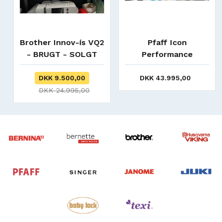
Brother Innov-ís VQ2
Pfaff Icon
- BRUGT - SOLGT
Performance
DKK 9.500,00
DKK 43.995,00
DKK 24.995,00