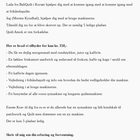
Laila fra BaliQuilt i Korsør hjælper dig med at komme igang med at komme igang med
at
frihåndsquilte.
Jeg (Morten Kyndbøl), hjælper dig med at bruge maskinerne.
Tilmeld dig nu for at blive skrevet op. Der er nemlig 5 ledige pladser.
Quilt Amok er ren forkælelse.
Her er hvad vi tilbyder for kun kr. 350,-
- Du får en dejlig morgenmad med rundstykker, juice og kaffe/te.
- En lækker frisksmurt sandwich og sodavand til frokost, kaffe og kage / snold om
eftermiddagen.
- Fri kaffe/te dagen igennem.
- Vejledning i frihåndsquilt og info om hvordan du bedst vedligeholder din maskine.
- Vejledning i at bruge maskinerne.
- Fri benyttelse af alle vores symaskine og longarm quiltemaskiner.
Eneste Krav til dig fra os er et du allerede har en symaskine og lidt kendskab til
patchwork og Quilt men drømmer om en ny maskine.
Der er kun 5 pladser ledig.
Skriv til mig om din erfaring og forventning.