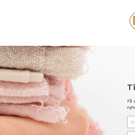
T
Få 
nyh