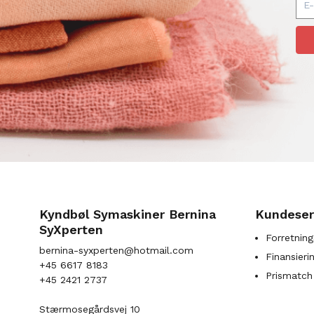
Kyndbøl Symaskiner Bernina
Kundeser
SyXperten
Forretning
bernina-syxperten@hotmail.com
Finansieri
+45 6617 8183
Prismatch
+45 2421 2737
Stærmosegårdsvej 10