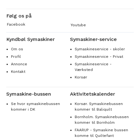
Følg os på
Facebook
Youtube
Kyndbøl Symaskiner
Symaskiner-service
Om os
Symaskineservice - skoler
Profil
Symaskineservice - Privat
Annonce
Symaskineservice -
Værksted
Kontakt
Korsør
Symaskine-bussen
Aktivitetskalender
Se hvor symaskinebussen
Korsør. Symaskinebussen
kommer i DK
kommer til Baliquilt
Bornholm. Symaskinebussen
kommer til Bornholm
FAARUP - Symaskine bussen
komme til Quiltefant