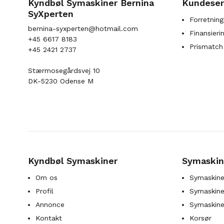
Kyndbøl Symaskiner Bernina
Kundeser
SyXperten
Forretning
bernina-syxperten@hotmail.com
Finansieri
+45 6617 8183
Prismatch
+45 2421 2737
Stærmosegårdsvej 10
DK-5230 Odense M
Kyndbøl Symaskiner
Symaskin
Om os
Symaskine
Profil
Symaskines
Annonce
Symaskine
Kontakt
Korsør