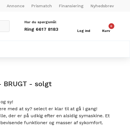
Annonce
Prismatch
Finansiering
Nyhedsbrev
Har du spørgsmål
0
Ring 6617 8183
Log ind
Kurv
 - BRUGT - solgt
 og sy!
e med at sy? select er klar til at gå i gang!
alle, der er på udkig efter en alsidig symaskine. Et
evisende funktioner og masser af sykomfort.