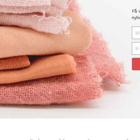
Få 
nyh