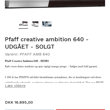
Pfaff creative ambition 640 -
UDGÅET - SOLGT
Varenr: PFAFF AMB 640
Pfaff Creative Ambtion 640 - DEMO
Køb vores demo maskine og spar rigtigt mange penge. -
Sælges med fuld garanti.
I 160 år har PFAFF® udviklet førsteklasses symaskiner, der er kendetegnet ved deres
sofistikerede udseende, overlegne ydeevne og ultimative designfrihed. Den nye PFAFF
Læs videre
creative™ ambition™ 640 sy- og broderimaskine i begrænset oplag er et kærligt
tilbageblik på denne arv. Denne elegante maskine er en fornøjelse for både syere og
broderielskere, kan prale af brugervenlige funktioner og leveres med intro pc-
DKK 16.895,00
broderisoftware og et eksklusivt trykfodskit til fejring af 160 års jubilæet.