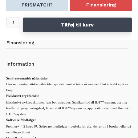
PRISMATCH?
Finansiering
Tilføj til kurv
Finansiering
Information
Semi-automatisk nåletråder
Den semi-automatiske nåletråder gør det nemt at tråde nålene ved blot at trykke på en
knap.
Eksklusivt trykfodskit
Eksklusivt trykfodskit med fem bonusfødder: Smalkantfod til IDT™-system, usynlig
lynlåsfod, paspoleringsfod, lidsefod til IDT™-system og applikationsfod med åben tå til
IDT™-system.
Software Medfølger
Premier+™ 2 Intro PC Software medfølger - perfekt for dig, der er ny i broderi eller på
vej tilbage til det.