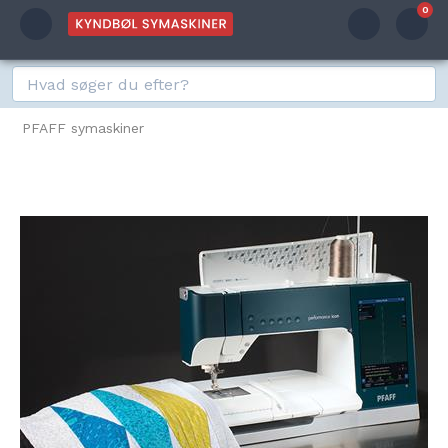
0
PFAFF symaskiner