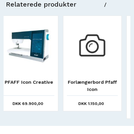
Relaterede produkter
/
%
%
aff
Spoler Pfaff Icon, 10
Kuffertvogn -Til feks
stk
EPIC og ICON -
Bestillingsvare
DKK 135,00
DKK 3.505,50
DKK 150,00
DKK 3.895,00