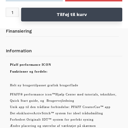
10.1" (257mm) skærmstørrelse, en 68% øgning
Wifi for automatiske softwareopdateringer
Tilføj til kurv
Finansiering
Information
Pfaff performance ICON
Funktioner og fordele:
Helt ny brugertilpasset grafisk brugerflade
PFAFF® performance icon™Hjælp Center med tutorials, teknikker,
Quick Start guide, og Brugervejledning
Unik app til den trådløse forbindelse: PFAFF CreatorCue™ app
Det eksklusiveActivStitch™ system for ideel trådudmåling
Forbedret Originalt IDT™ system for perfekt syning
Ændre placering og størrelse af værktøjet på skærmen