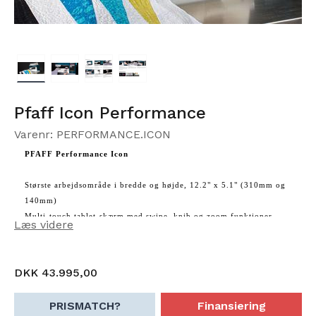
Pfaff Icon Performance
Varenr: PERFORMANCE.ICON
PFAFF Performance Icon
Største arbejdsområde i bredde og højde, 12.2" x 5.1" (310mm og
140mm)
Multi-touch tablet-skærm med swipe, knib og zoom funktioner
Læs videre
Innovativt lys designet til at give den bedst oplyste arbejdsflade via
jævnt fordelte lyskilder
Største nålekraft, ideelt til tykkere materialer eller flere stoflag
DKK 43.995,00
Større stingplade med markeringer på begge sider op til 2-1/2"
(63.5mm)
PRISMATCH?
Finansiering
Største højde under syhovedet, 3" (76,2mm)