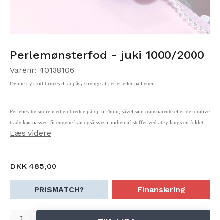
Perlemønsterfod - juki 1000/2000
Varenr: 40138106
Denne trykfod bruges til at påsy strenge af perler eller pailletter.
Perlebesatte snore med en bredde på op til 4mm, såvel som transparente eller dekorative
tråde kan påsyes. Strengene kan også syes i midten af stoffet ved at sy langs en foldet
Læs videre
kant med flatlock.
DKK 485,00
PRISMATCH?
Finansiering