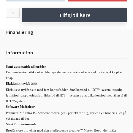
Tilføj til kurv
Finansiering
Information
Semi-automatisk nåletråder
Den semi-automatiske nåletråder gør det nemt at tråde nålene ved blot at trykke på en
knap.
Eksklusivt trykfodskit
Eksklusivt trykfodskit med fem bonusfødder: Smalkantfod til IDT™-system, usynlig
lynlåsfod, paspoleringsfod, lidsefod til IDT™-system og applikationsfod med åben tå til
IDT™-system.
Software Medfølger
Premier+™ 2 Intro PC Software medfølger - perfekt for dig, der er ny i broderi eller på
vej tilbage til det.
Stort Broderiområde
Brodér store projekter med den medfølgende creative™ Master Hoop, der måler