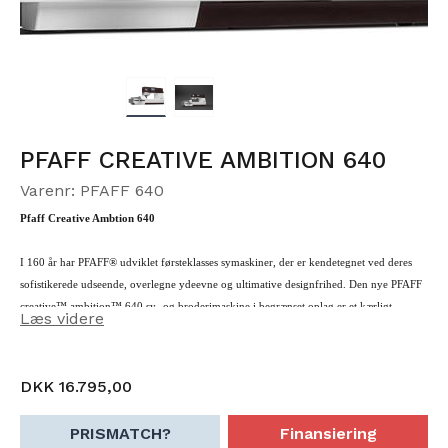
PFAFF CREATIVE AMBITION 640
Varenr: PFAFF 640
Pfaff Creative Ambtion 640
I 160 år har PFAFF® udviklet førsteklasses symaskiner, der er kendetegnet ved deres
sofistikerede udseende, overlegne ydeevne og ultimative designfrihed. Den nye PFAFF
creative™ ambition™ 640 sy- og broderimaskine i begrænset oplag er et kærligt
Læs videre
tilbageblik på denne arv. Denne elegante maskine er en fornøjelse for både syere og
broderielskere, kan prale af brugervenlige funktioner og leveres med intro pc-
broderisoftware og et eksklusivt trykfodskit til fejring af 160 års jubilæet.
DKK 16.795,00
PRISMATCH?
Finansiering