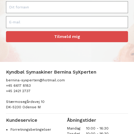
Tilmeld mig
Kyndbøl Symaskiner Bernina SyXperten
bernina-syxperten@hotmail.com
+45 6617 8183
+45 2421 2737
Stærmosegårdsvej 10
DK-5230 Odense M
Kundeservice
Åbningstider
Mandag
10:00 - 16:30
Forretningsbetingelser
Tirsdag
10:00 - 16:30