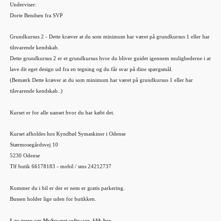
Underviser:
Dorte Bendsen fra SVP
Grundkursus 2 - Dette kræver at du som minimum har været på grundkursus 1 eller har
tilsvarende kendskab.
Dette grundkursus 2 er et grundkursus hvor du bliver guidet igennem mulighederne i at
lave dit eget design ud fra en tegning og du får svar på dine spørgsmål.
(Bemærk
Dette kræver at du som minimum har været på grundkursus 1 eller har
tilsvarende kendskab.
.)
Kurset er for alle uanset hvor du har købt det.
Kurset afholdes hos Kyndbøl Symaskiner i Odense
Stærmosegårdsvej 10
5230 Odense
Tlf butik 66178183 - mobil / sms 24212737
Kommer du i bil er der er nem er gratis parkering.
Bussen holder lige uden for butikken.
Læs mere om MySewnet software, klik her